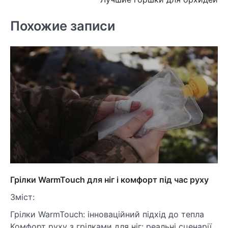
по
записям
Похожие записи
Грілки WarmTouch для ніг і комфорт під час руху
Зміст:
Грілки WarmTouch: інноваційний підхід до тепла
Комфорт руху з грілками для ніг: реальні сценарії