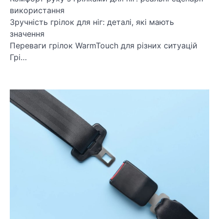
використання
Зручність грілок для ніг: деталі, які мають
значення
Переваги грілок WarmTouch для різних ситуацій
Грі…