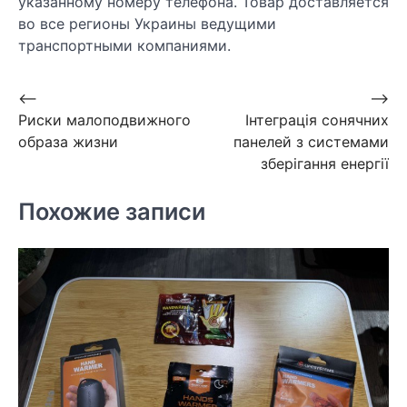
указанному номеру телефона. Товар доставляется
во все регионы Украины ведущими
транспортными компаниями.
Навигация
⟵
⟶
Риски малоподвижного
Інтеграція сонячних
по
образа жизни
панелей з системами
записям
зберігання енергії
Похожие записи