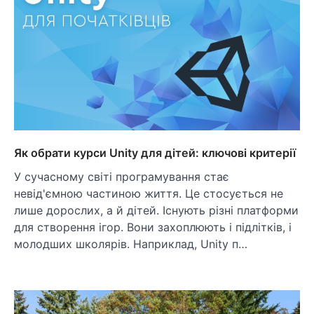
Як обрати курси Unity для дітей: ключові критерії
У сучасному світі програмування стає
невід'ємною частиною життя. Це стосується не
лише дорослих, а й дiтей. Існують різні платформи
для створення ігор. Вони захоплюють і підлітків, і
молодших школярів. Наприклад, Unity п…