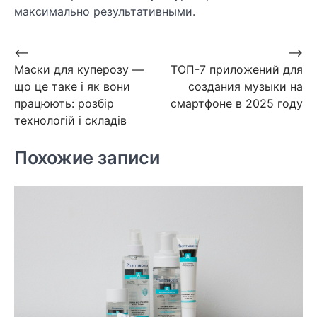
максимально результативными.
Навигация
⟵
⟶
Маски для куперозу —
ТОП-7 приложений для
по
що це таке і як вони
создания музыки на
записям
працюють: розбір
смартфоне в 2025 году
технологій і складів
Похожие записи