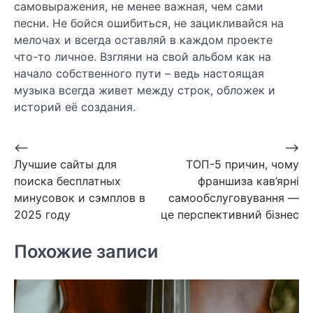
самовыражения, не менее важная, чем сами
песни. Не бойся ошибиться, не зацикливайся на
мелочах и всегда оставляй в каждом проекте
что-то личное. Взгляни на свой альбом как на
начало собственного пути – ведь настоящая
музыка всегда живет между строк, обложек и
историй её создания.
Навигация
⟵
⟶
Лучшие сайты для
ТОП-5 причин, чому
по
поиска бесплатных
франшиза кав’ярні
записям
минусовок и сэмплов в
самообслуговування —
2025 году
це перспективний бізнес
Похожие записи