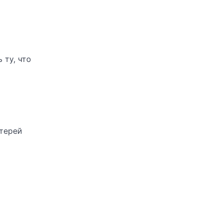
 ту, что
отерей