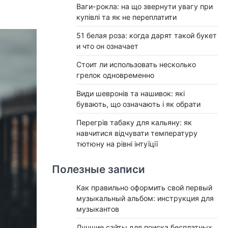
Ваги-рокла: на що звернути увагу при
купівлі та як не переплатити
51 белая роза: когда дарят такой букет
и что он означает
Стоит ли использовать несколько
грелок одновременно
Види шевронів та нашивок: які
бувають, що означають і як обрати
Перегрів табаку для кальяну: як
навчитися відчувати температуру
тютюну на рівні інтуїції
Полезные записи
Как правильно оформить свой первый
музыкальный альбом: инструкция для
музыкантов
Лучшие сайты для поиска бесплатных