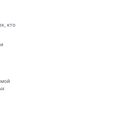
х, кто
 и
амой
ых