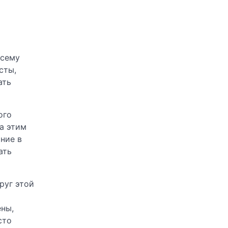
всему
сты,
ать
ого
а этим
ние в
ать
руг этой
ены,
сто