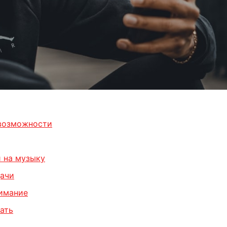
 возможности
и на музыку
дачи
нимание
ать