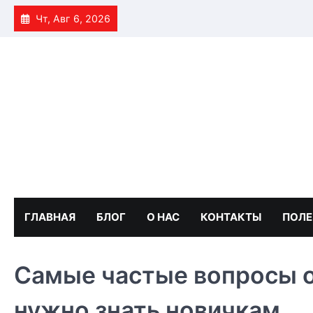
Skip
Чт, Авг 6, 2026
to
content
ГЛАВНАЯ
БЛОГ
О НАС
КОНТАКТЫ
ПОЛЕ
Самые частые вопросы о
нужно знать новичкам