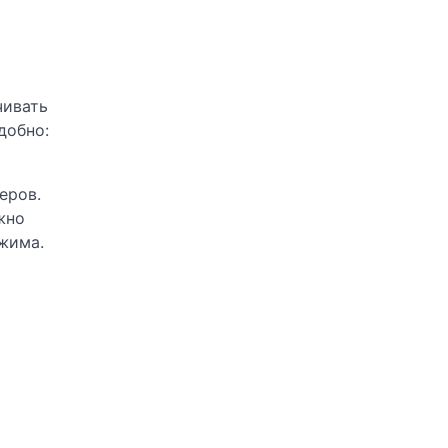
чивать
добно:
еров.
жно
ежима.