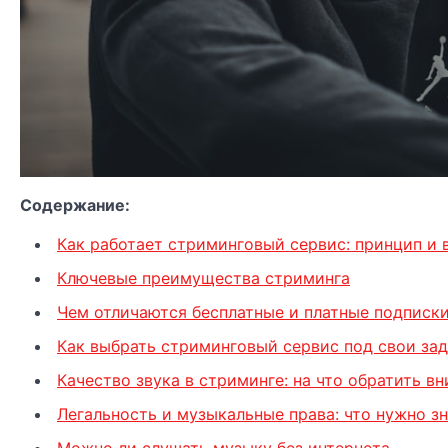
Содержание:
Как работает стриминговый сервис: принцип и
Ключевые преимущества стриминга
Чем отличаются бесплатные и платные подписк
Как выбрать стриминговый сервис под свои за
Качество звука в стриминге: на что обратить в
Легальность и музыкальные права: что нужно зн
Можно ли слушать музыку без интернета