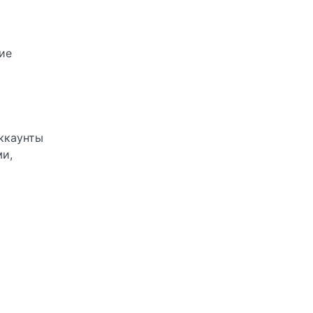
ие
аккаунты
ми,