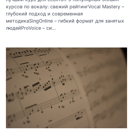
курсов по вокалу: свежий рейтингVocal Mastery –
глубокий подход и современная
методикаSingOnline – гибкий формат для занятых
людейProVoice – си…